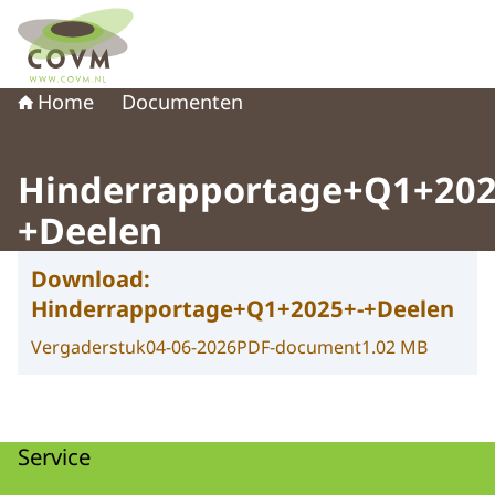
Naar de homepage van COVM
Home
Documenten
Hinderrapportage+Q1+202
+Deelen
Download:
Hinderrapportage+Q1+2025+-+Deelen
Vergaderstuk
04-06-2026
PDF-document
1.02 MB
Service