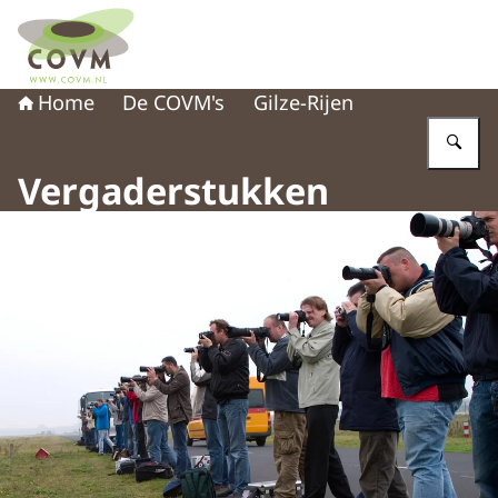
Naar de homepage van COVM
Home
De COVM's
Gilze-Rijen
Vu
Vergaderstukken