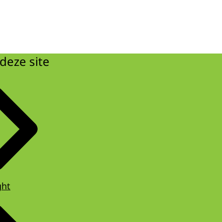
deze site
ght