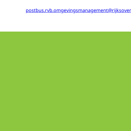
postbus.rvb.omgevingsmanagement@rijksover