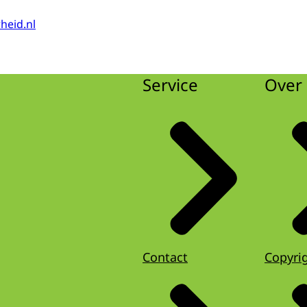
heid.nl
Service
Over 
Contact
Copyri