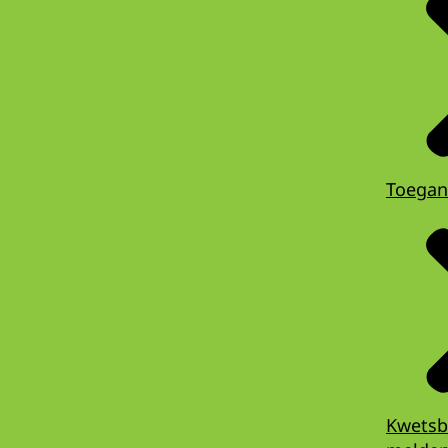
Toegan
Kwetsb